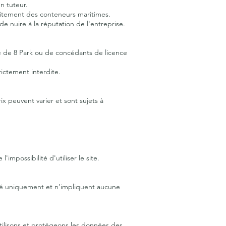
n tuteur.
traitement des conteneurs maritimes.
de nuire à la réputation de l'entreprise.
ve de 8 Park ou de concédants de licence
trictement interdite.
rix peuvent varier et sont sujets à
mpossibilité d'utiliser le site.
odité uniquement et n’impliquent aucune
 utilisons et protégeons les données des