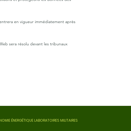
n entrera en vigueur immédiatement après
e Web sera résolu devant les tribunaux
OMIE ÉNERGÉTIQUE LABORATOIRES MILITAIRES