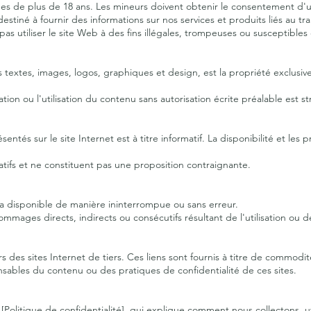
onnes de plus de 18 ans. Les mineurs doivent obtenir le consentement d'u
estiné à fournir des informations sur nos services et produits liés au 
s utiliser le site Web à des fins illégales, trompeuses ou susceptibles 
s textes, images, logos, graphiques et design, est la propriété exclusi
ation ou l'utilisation du contenu sans autorisation écrite préalable est s
entés sur le site Internet est à titre informatif. La disponibilité et les p
catifs et ne constituent pas une proposition contraignante.
ra disponible de manière ininterrompue ou sans erreur.
es directs, indirects ou consécutifs résultant de l'utilisation ou de l'i
ers des sites Internet de tiers. Ces liens sont fournis à titre de comm
bles du contenu ou des pratiques de confidentialité de ces sites.
re [Politique de confidentialité], qui explique comment nous collectons,