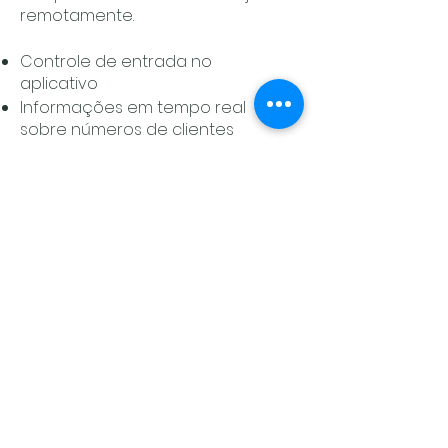
remotamente.
Controle de entrada no
aplicativo
Informações em tempo real
sobre números de clientes
Informações em tempo real
sobre gerenciamento de
estoque
Pagamento automático por
aplicativo
Entre em contato conosco para
mais informações.