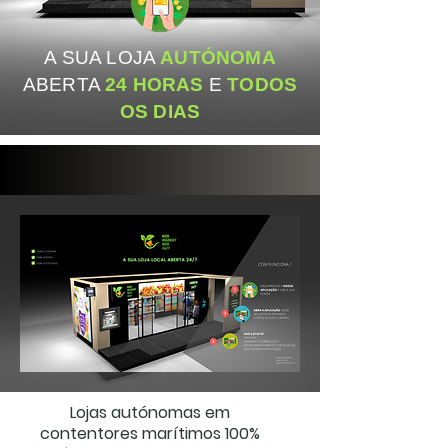
A SUA LOJA
AUTÓNOMA
ABERTA
24 HORAS
E
TODOS
OS DIAS
Lojas autónomas em
contentores
marítimos
100%